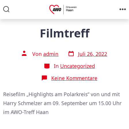
Zum
Inhalt
Suche
M
ein-/ausblenden
springen
Filmtreff
Veröffentlichungsdatum
Beitragsautor
Von
admin
Juli 26, 2022
Kategorien
In
Uncategorized
zu
Keine Kommentare
Filmtreff
Reisefilm „Highlights am Polarkreis“ von und mit
Harry Schmelzer am 09. September um 15.00 Uhr
im AWO-Treff Haan