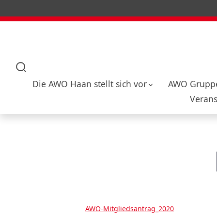
Zum
Inhalt
springen
Suche
Die AWO Haan stellt sich vor
AWO Gruppe
ein-/ausblenden
Verans
AWO-Mitgliedsantrag_2020