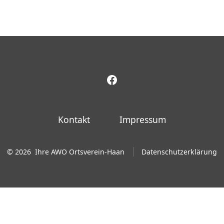
Facebook
in
neuem
Kontakt
Impressum
Tab
öffnen
© 2026
Ihre AWO Ortsverein-Haan
Datenschutzerklärung