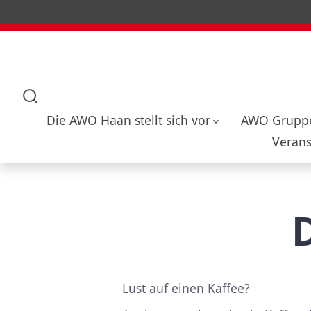
Zum
Inhalt
springen
Suche
Die AWO Haan stellt sich vor
AWO Gruppe
ein-/ausblenden
Verans
Lust auf einen Kaffee?