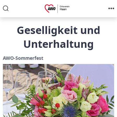
Zum
Inhalt
Suche
M
ein-/ausblenden
springen
Geselligkeit und
Unterhaltung
AWO-Sommerfest